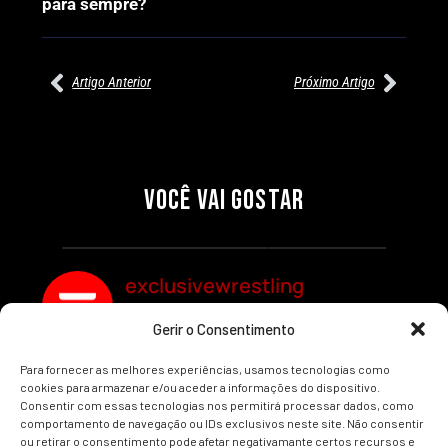
para sempre?
Artigo Anterior
Próximo Artigo
27/07/2026
27/07/2026
PRÉ-VISUALIZAÇÃO DO WWE
WILLOW NIGHTINGALE
RAW: COMBATES E
CONQUISTA O TÍTULO
SEGMENTOS A NÃO PERDER
MUNDIAL FEMININO NA AEW
VOCÊ VAI GOSTAR
REDEMPTION
Por exclusivewrestling
Por exclusivewrestling
exclusivewrestling
Gerir o Consentimento
Ver mais Artigos
Para fornecer as melhores experiências, usamos tecnologias como
cookies para armazenar e/ou aceder a informações do dispositivo.
Consentir com essas tecnologias nos permitirá processar dados, como
comportamento de navegação ou IDs exclusivos neste site. Não consentir
ou retirar o consentimento pode afetar negativamante certos recursos e