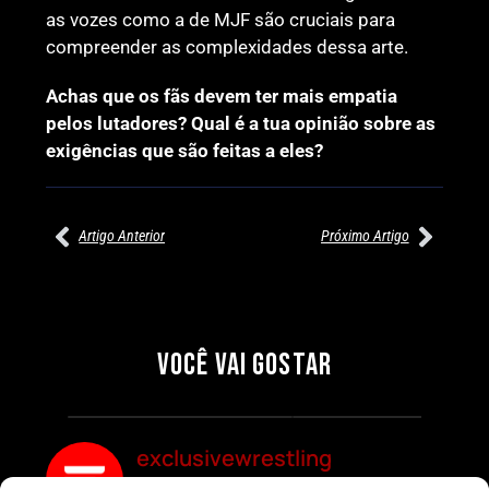
as vozes como a de MJF são cruciais para
compreender as complexidades dessa arte.
Achas que os fãs devem ter mais empatia
pelos lutadores? Qual é a tua opinião sobre as
exigências que são feitas a eles?
Artigo Anterior
Próximo Artigo
27/07/2026
27/07/2026
PRÉ-VISUALIZAÇÃO DO WWE
WILLOW NIGHTINGALE
RAW: COMBATES E
CONQUISTA O TÍTULO
SEGMENTOS A NÃO PERDER
MUNDIAL FEMININO NA AEW
VOCÊ VAI GOSTAR
REDEMPTION
Por exclusivewrestling
Por exclusivewrestling
exclusivewrestling