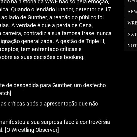
WW
vado na história da WWE não só pela emoção,
ca. Quando o lendário lutador, detentor de 17
AE
o lado de Gunther, a reação do público foi
WRE
ias. A verdade é que a perda de Cena,
 carreira, contradiz a sua famosa frase ‘nunca
NX
dignação generalizada. A gestão de Triple H,
NOT
 adeptos, tem enfrentado críticas e
obre as suas decisões de booking.
e de despedida para Gunther, um desfecho
atch]
o das críticas após a apresentação que não
anifestou a sua surpresa face à controvérsia
. [O Wrestling Observer]