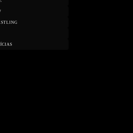
E
W
STLING
T
ÍCIAS