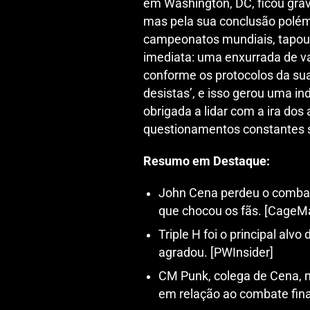
em Washington, DC, ficou gra
mas pela sua conclusão polémi
campeonatos mundiais, tapou a
imediata: uma enxurrada de va
conforme os protocolos da sua
desistas’, e isso gerou uma in
obrigada a lidar com a ira dos
questionamentos constantes s
Resumo em Destaque:
John Cena perdeu o combat
que chocou os fãs. [CageM
Triple H foi o principal alv
agradou. [PWInsider]
CM Punk, colega de Cena, m
em relação ao combate final