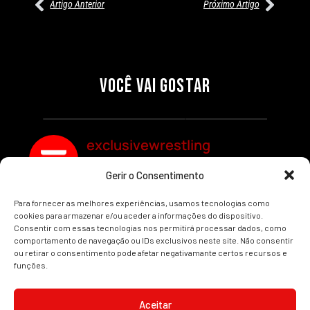
Artigo Anterior
Próximo Artigo
27/07/2026
27/07/2026
PRÉ-VISUALIZAÇÃO DO WWE
WILLOW NIGHTINGALE
RAW: COMBATES E
CONQUISTA O TÍTULO
SEGMENTOS A NÃO PERDER
MUNDIAL FEMININO NA AEW
VOCÊ VAI GOSTAR
REDEMPTION
Por exclusivewrestling
Por exclusivewrestling
exclusivewrestling
Gerir o Consentimento
Ver mais Artigos
Para fornecer as melhores experiências, usamos tecnologias como
cookies para armazenar e/ou aceder a informações do dispositivo.
Consentir com essas tecnologias nos permitirá processar dados, como
comportamento de navegação ou IDs exclusivos neste site. Não consentir
ou retirar o consentimento pode afetar negativamante certos recursos e
funções.
INÍCIO
WRESTLING
WWE
AEW
NOTÍCIAS
Aceitar