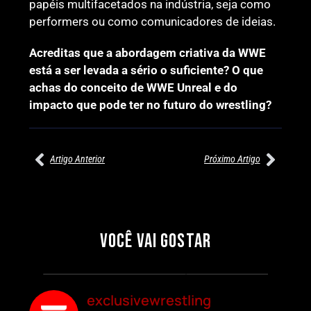
papéis multifacetados na indústria, seja como
performers ou como comunicadores de ideias.
Acreditas que a abordagem criativa da WWE
está a ser levada a sério o suficiente? O que
achas do conceito de WWE Unreal e do
impacto que pode ter no futuro do wrestling?
Artigo Anterior
Próximo Artigo
27/07/2026
27/07/2026
PRÉ-VISUALIZAÇÃO DO WWE
WILLOW NIGHTINGALE
RAW: COMBATES E
CONQUISTA O TÍTULO
SEGMENTOS A NÃO PERDER
MUNDIAL FEMININO NA AEW
VOCÊ VAI GOSTAR
REDEMPTION
Por exclusivewrestling
Por exclusivewrestling
exclusivewrestling