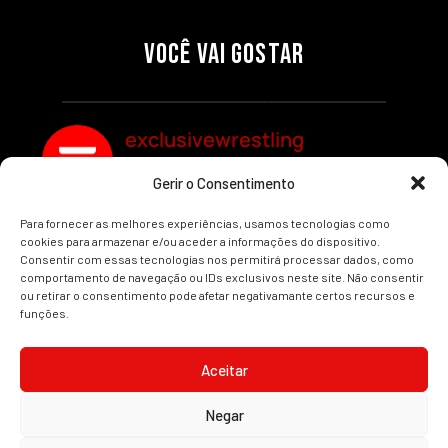
PRÉ-VISUALIZAÇÃO DO WWE
WILLOW NIGHTINGALE
RAW: COMBATES E
CONQUISTA O TÍTULO
SEGMENTOS A NÃO PERDER
MUNDIAL FEMININO NA AEW
VOCÊ VAI GOSTAR
REDEMPTION
Por exclusivewrestling
Por exclusivewrestling
exclusivewrestling
Gerir o Consentimento
Ver mais Artigos
Para fornecer as melhores experiências, usamos tecnologias como
cookies para armazenar e/ou aceder a informações do dispositivo.
Consentir com essas tecnologias nos permitirá processar dados, como
comportamento de navegação ou IDs exclusivos neste site. Não consentir
ou retirar o consentimento pode afetar negativamante certos recursos e
funções.
INÍCIO
WRESTLING
WWE
AEW
NOTÍCIAS
Aceitar
Negar