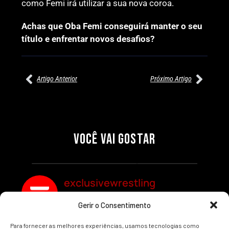
como Femi irá utilizar a sua nova coroa.
Achas que Oba Femi conseguirá manter o seu
título e enfrentar novos desafios?
Artigo Anterior
Próximo Artigo
27/07/2026
27/07/2026
PRÉ-VISUALIZAÇÃO DO WWE
WILLOW NIGHTINGALE
RAW: COMBATES E
CONQUISTA O TÍTULO
SEGMENTOS A NÃO PERDER
MUNDIAL FEMININO NA AEW
VOCÊ VAI GOSTAR
REDEMPTION
Por exclusivewrestling
Por exclusivewrestling
exclusivewrestling
Gerir o Consentimento
Ver mais Artigos
Para fornecer as melhores experiências, usamos tecnologias como