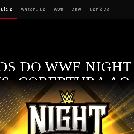
INÍCIO
WRESTLING
WWE
AEW
NOTÍCIAS
OS DO WWE NIGHT
S: COBERTURA AO
 Of Champions, com combates emocionantes e reviravoltas 