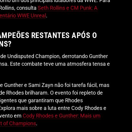
 como um dos principais lutadores da WWE. Para
ollins, consulta
Seth Rollins e CM Punk: A
entário WWE Unreal
.
AMPEÕES RESTANTES APÓS O
NS?
 de Undisputed Champion, derrotando Gunther
nsa. Este combate teve uma atmosfera tensa e
e Gunther e Sami Zayn não foi tarefa fácil, mas
de Rhodes brilharam. O evento foi repleto de
eligentes que garantiram que Rhodes
plora mais sobre a luta entre Cody Rhodes e
evento em
Cody Rhodes e Gunther: Mais um
t of Champions
.