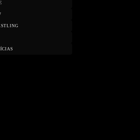
E
W
STLING
T
ÍCIAS