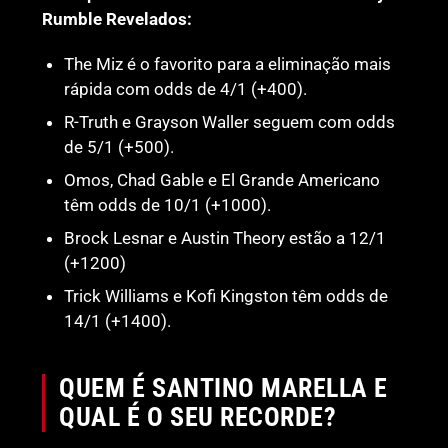
Rumble Revelados:
The Miz é o favorito para a eliminação mais
rápida com odds de 4/1 (+400).
R-Truth e Grayson Waller seguem com odds
de 5/1 (+500).
Omos, Chad Gable e El Grande Americano
têm odds de 10/1 (+1000).
Brock Lesnar e Austin Theory estão a 12/1
(+1200)
Trick Williams e Kofi Kingston têm odds de
14/1 (+1400).
QUEM É SANTINO MARELLA E
QUAL É O SEU RECORDE?