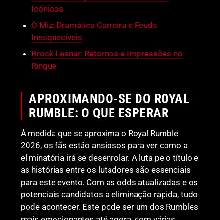
Icónicos
O Miz: Dramática Carreira e Feuds
Inesquecíveis
Brock Lesnar: Retornos e Impressões no
Ringue
APROXIMANDO-SE DO ROYAL
RUMBLE: O QUE ESPERAR
À medida que se aproxima o Royal Rumble
2026, os fãs estão ansiosos para ver como a
eliminatória irá se desenrolar. A luta pelo título e
as histórias entre os lutadores são essenciais
para este evento. Com as odds atualizadas e os
potenciais candidatos à eliminação rápida, tudo
pode acontecer. Este pode ser um dos Rumbles
mais emocionantes até agora, com várias