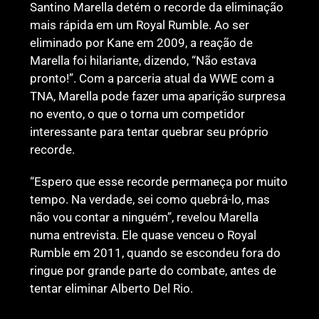
Santino Marella detém o recorde da eliminação
mais rápida em um Royal Rumble. Ao ser
eliminado por Kane em 2009, a reação de
Marella foi hilariante, dizendo, “Não estava
pronto!”. Com a parceria atual da WWE com a
TNA, Marella pode fazer uma aparição surpresa
no evento, o que o torna um competidor
interessante para tentar quebrar seu próprio
recorde.
“Espero que esse recorde permaneça por muito
tempo. Na verdade, sei como quebrá-lo, mas
não vou contar a ninguém”, revelou Marella
numa entrevista. Ele quase venceu o Royal
Rumble em 2011, quando se escondeu fora do
ringue por grande parte do combate, antes de
tentar eliminar Alberto Del Rio.