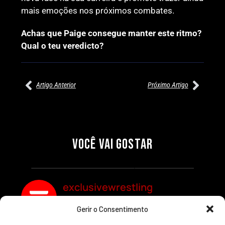
mais emoções nos próximos combates.
Achas que Paige consegue manter este ritmo?
Qual o teu veredicto?
Artigo Anterior
Próximo Artigo
27/07/2026
27/07/2026
PRÉ-VISUALIZAÇÃO DO WWE
WILLOW NIGHTINGALE
RAW: COMBATES E
CONQUISTA O TÍTULO
SEGMENTOS A NÃO PERDER
MUNDIAL FEMININO NA AEW
VOCÊ VAI GOSTAR
REDEMPTION
Por exclusivewrestling
Por exclusivewrestling
exclusivewrestling
Gerir o Consentimento
Ver mais Artigos