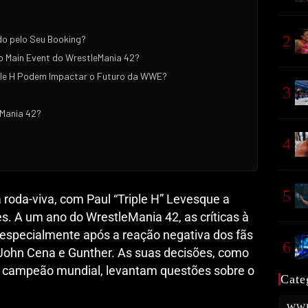
2
ado pelo Seu Booking?
o Main Event do WrestleMania 42?
ple H Podem Impactar o Futuro da WWE?
3
eMania 42?
4
5
roda-viva, com Paul “Triple H” Levesque a
es. A um ano do WrestleMania 42, as críticas à
 especialmente após a reação negativa dos fãs
6
John Cena e Gunther. As suas decisões, como
campeão mundial, levantam questões sobre o
Cate
WW