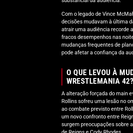
substancial da audiência.
Com o legado de Vince McMah
decisões mudavam à última da 
atrair uma audiência recorde a
fracos desempenhos nas noite
mudanças frequentes de plano,
pode afetar a confiança da au
O QUE LEVOU À MU
WRESTLEMANIA 42
A alteração forçada do main 
Rollins sofreu uma lesão no 
ao combate previsto entre Rol
um novo confronto entre Reig
surgem preocupações sobre a 
de Reigns e Cody Rhodes.