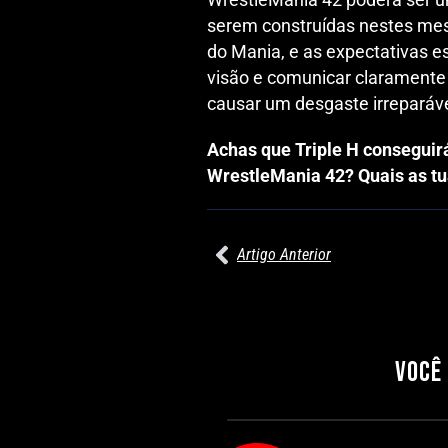
serem construídas nestes mese
do Mania, e as expectativas est
visão e comunicar claramente a
causar um desgaste irreparáv
Achas que Triple H conseguirá
WrestleMania 42? Quais as tu
Artigo Anterior
27/07/2026
PRÉ-VISUALIZAÇÃO DO WWE RAW:
COMBATES E SEGMENTOS A NÃO
PERDER
VOCÊ
Por exclusivewrestling