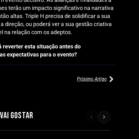
s terão um impacto significativo na narrativa
ão altas. Triple H precisa de solidificar a sua
 direção, ou poderá ver a sua gestão criativa
el na relação com os adeptos.
 reverter esta situação antes do
as expectativas para o evento?
Próximo Artigo
27/07/2026
27/07/2026
WILLOW NIGHTINGALE CONQUISTA
AEW REDEMPTION: KENNY OMEG
O TÍTULO MUNDIAL FEMININO NA
RETÉM TÍTULO MUNDIAL EM
AEW REDEMPTION
COMBATE INTENSO
 VAI GOSTAR
Por exclusivewrestling
Por exclusivewrestling