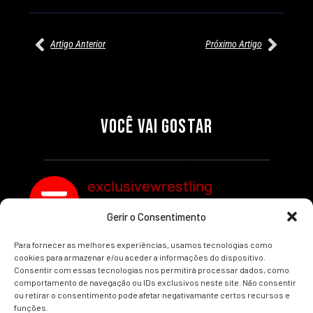
Artigo Anterior
Próximo Artigo
27/07/2026
27/07/2026
PRÉ-VISUALIZAÇÃO DO WWE
WILLOW NIGHTINGALE
RAW: COMBATES E
CONQUISTA O TÍTULO
SEGMENTOS A NÃO PERDER
MUNDIAL FEMININO NA AEW
VOCÊ VAI GOSTAR
REDEMPTION
Por exclusivewrestling
Por exclusivewrestling
exclusivewrestling
Gerir o Consentimento
Ver mais Artigos
Para fornecer as melhores experiências, usamos tecnologias como
cookies para armazenar e/ou aceder a informações do dispositivo.
Consentir com essas tecnologias nos permitirá processar dados, como
comportamento de navegação ou IDs exclusivos neste site. Não consentir
ou retirar o consentimento pode afetar negativamante certos recursos e
funções.