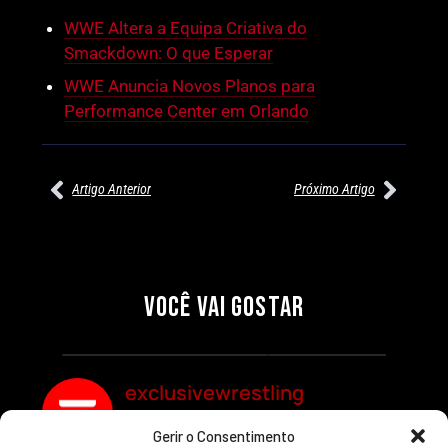
WWE Altera a Equipa Criativa do
Smackdown: O que Esperar
WWE Anuncia Novos Planos para
Performance Center em Orlando
Artigo Anterior
Próximo Artigo
27/07/2026
27/07/2026
PRÉ-VISUALIZAÇÃO DO WWE
WILLOW NIGHTINGALE
RAW: COMBATES E
CONQUISTA O TÍTULO
SEGMENTOS A NÃO PERDER
MUNDIAL FEMININO NA AEW
VOCÊ VAI GOSTAR
REDEMPTION
Por exclusivewrestling
Por exclusivewrestling
exclusivewrestling
Gerir o Consentimento
Ver mais Artigos