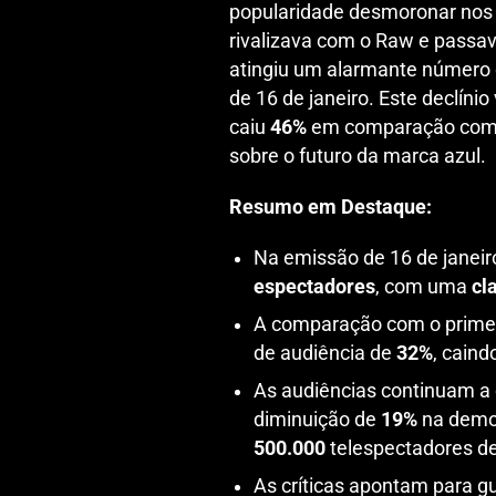
popularidade desmoronar nos 
rivalizava com o Raw e passav
atingiu um alarmante número
de 16 de janeiro. Este declíni
caiu
46%
em comparação com o
sobre o futuro da marca azul.
Resumo em Destaque:
Na emissão de 16 de janei
espectadores
, com uma
cl
A comparação com o primeir
de audiência de
32%
, caind
As audiências continuam a 
diminuição de
19%
na demog
500.000
telespectadores d
As críticas apontam para gue