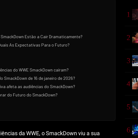
1
2
o SmackDown Estão a Cair Dramaticamente?
uais As Expectativas Para o Futuro?
3
diências do WWE SmackDown caíram?
 do SmackDown de 16 de janeiro de 2026?
4
iva afeta as audiências do SmackDown?
erar do Futuro do SmackDown?
5
6
diências da WWE, o SmackDown viu a sua