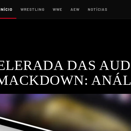
INÍCIO
WRESTLING
WWE
AEW
NOTÍCIAS
ELERADA DAS AUD
MACKDOWN: ANÁL
caram para menos de 1 milhão de telespectadores, evidencia
WRESTLING NEWS
,
WWE