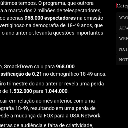
últimos tempos. O programa, que outrora
Cate
a a marca dos 2 milhões de telespectadores,
 de apenas
968.000 espectadores
na emissão
WW
o vertiginoso na demografia de 18-49 anos, que
AE
 ano anterior, levanta questões importantes
WRE
NX
NOT
ro, SmackDown caiu para
968.000
assificação de 0.21
no demográfico 18-49 anos.
o trimestre do ano anterior revela uma perda
o de
1.532.000
para
1.044.000
.
cair em relação ao mês anterior, com uma
rafia 18-49, resultando em uma perda de
esde a mudança da FOX para a USA Network.
rras de audiência e falta de criatividade,