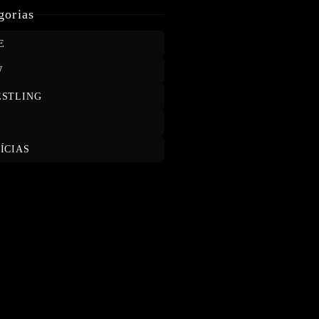
MOXLEY E WILL OSPREAY
gorias
E
W
STLING
T
ÍCIAS