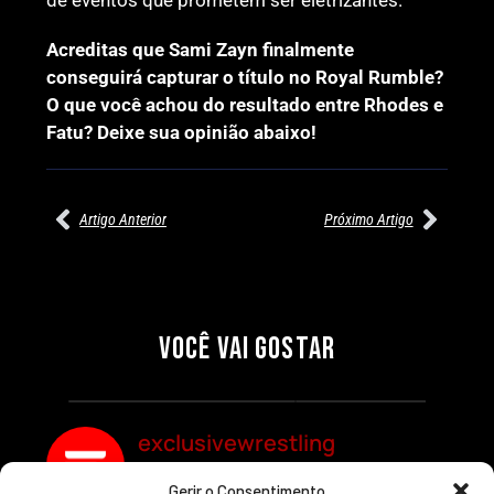
de eventos que prometem ser eletrizantes.
Acreditas que Sami Zayn finalmente
conseguirá capturar o título no Royal Rumble?
O que você achou do resultado entre Rhodes e
Fatu? Deixe sua opinião abaixo!
Artigo Anterior
Próximo Artigo
27/07/2026
27/07/2026
PRÉ-VISUALIZAÇÃO DO WWE
WILLOW NIGHTINGALE
RAW: COMBATES E
CONQUISTA O TÍTULO
SEGMENTOS A NÃO PERDER
MUNDIAL FEMININO NA AEW
VOCÊ VAI GOSTAR
REDEMPTION
Por exclusivewrestling
Por exclusivewrestling
exclusivewrestling
Gerir o Consentimento