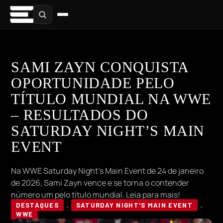
SAMI ZAYN CONQUISTA
OPORTUNIDADE PELO
TÍTULO MUNDIAL NA WWE
– RESULTADOS DO
SATURDAY NIGHT’S MAIN
EVENT
Na WWE Saturday Night’s Main Event de 24 de janeiro
de 2026, Sami Zayn vence e se torna o contender
número um pelo título mundial. Leia para mais!
DESTAQUES
,
SATURDAY NIGHT'S MAIN EVENT
,
WWE