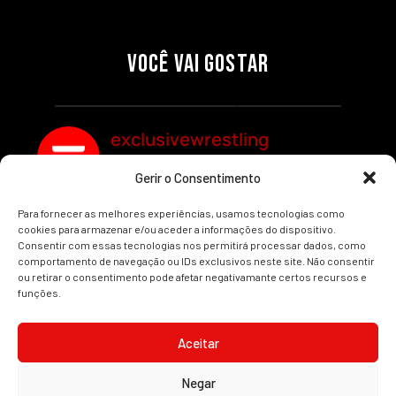
PRÉ-VISUALIZAÇÃO DO WWE
WILLOW NIGHTINGALE
RAW: COMBATES E
CONQUISTA O TÍTULO
SEGMENTOS A NÃO PERDER
MUNDIAL FEMININO NA AEW
VOCÊ VAI GOSTAR
REDEMPTION
Por exclusivewrestling
Por exclusivewrestling
exclusivewrestling
Gerir o Consentimento
Ver mais Artigos
Para fornecer as melhores experiências, usamos tecnologias como
cookies para armazenar e/ou aceder a informações do dispositivo.
Consentir com essas tecnologias nos permitirá processar dados, como
comportamento de navegação ou IDs exclusivos neste site. Não consentir
ou retirar o consentimento pode afetar negativamante certos recursos e
funções.
INÍCIO
WRESTLING
WWE
AEW
NOTÍCIAS
Aceitar
Negar