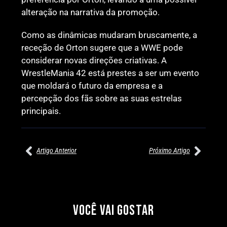
alteração na narrativa da promoção.
Como as dinâmicas mudaram bruscamente, a
receção de Orton sugere que a WWE pode
considerar novas direções criativas. A
WrestleMania 42 está prestes a ser um evento
que moldará o futuro da empresa e a
percepção dos fãs sobre as suas estrelas
principais.
Artigo Anterior
Próximo Artigo
27/07/2026
27/07/2026
PRÉ-VISUALIZAÇÃO DO WWE
WILLOW NIGHTINGALE
RAW: COMBATES E
CONQUISTA O TÍTULO
SEGMENTOS A NÃO PERDER
MUNDIAL FEMININO NA AEW
VOCÊ VAI GOSTAR
REDEMPTION
Por exclusivewrestling
Por exclusivewrestling