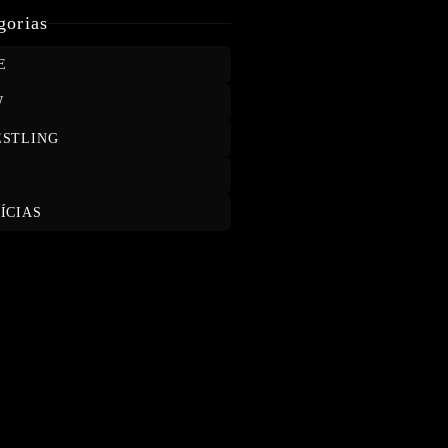
MOXLEY E WILL OSPREAY
gorias
E
W
STLING
T
ÍCIAS