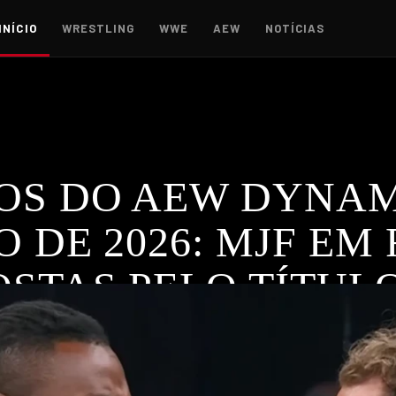
INÍCIO
WRESTLING
WWE
AEW
NOTÍCIAS
S DO AEW DYNAMI
O DE 2026: MJF EM
STAS PELO TÍTUL
01/2026 com MJF e Kenny Omega em destaque. Surpreendentes
AQUES