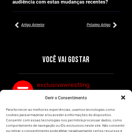
audiência com estas mudanças recentes?
Artigo Anterior
Próximo Artigo
27/07/2026
27/07/2026
PRÉ-VISUALIZAÇÃO DO WWE
WILLOW NIGHTINGALE
RAW: COMBATES E
CONQUISTA O TÍTULO
SEGMENTOS A NÃO PERDER
MUNDIAL FEMININO NA AEW
VOCÊ VAI GOSTAR
REDEMPTION
Por exclusivewrestling
Por exclusivewrestling
exclusivewrestling
Gerir o Consentimento
Ver mais Artigos
Para fornecer as melhores experiências, usamos tecnologias como
cookies para armazenar e/ou aceder a informações do dispositivo.
Consentir com essas tecnologias nos permitirá processar dados, como
comportamento de navegação ou IDs exclusivos neste site. Não consentir
ou retirar o consentimento pode afetar negativamante certos recursos e