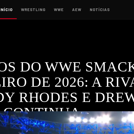
INÍCIO
WRESTLING
WWE
AEW
NOTÍCIAS
OS DO WWE SMAC
IRO DE 2026: A RI
DY RHODES E DRE
 CONTINUA
evelam uma guerra crescente entre Cody Rhodes e Drew McI
WWE