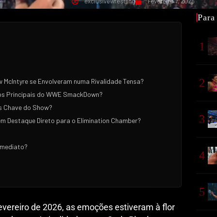
exclusivewrestling
Fevereiro 7, 2026
Para
1
2
 McIntyre se Envolveram numa Rivalidade Tensa?
dos Principais do WWE SmackDown?
s Chave do Show?
3
m Destaque Direto para o Elimination Chamber?
Imediato?
4
5
reiro de 2026, as emoções estiveram à flor