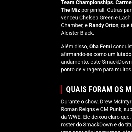
Team Championships
.
Carme
The Miz
por pinfall. Outras pa
venceu Chelsea Green e Lash L
Chamber, e
Randy Orton
, que
Aleister Black.
Além disso,
Oba Femi
conquist
afirmando-se como um lutador
andamento, este SmackDown f
ponto de viragem para muitos
QUAIS FORAM OS 
Durante o show, Drew McIntyr
Roman Reigns e CM Punk, subl
da WWE. Ele deixou claro que,
roster do SmackDown e do tít