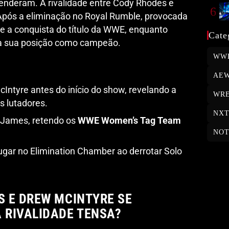
eenderam. A rivalidade entre Cody Rhodes e
6
Após a eliminação no Royal Rumble, provocada
e a conquista do título da WWE, enquanto
Cate
r a sua posição como campeão.
WW
AE
ntyre antes do início do show, revelando a
WRE
s lutadores.
NX
a James, retendo os
WWE Women’s Tag Team
NOT
gar no Elimination Chamber ao derrotar Solo
 E DREW MCINTYRE SE
RIVALIDADE TENSA?