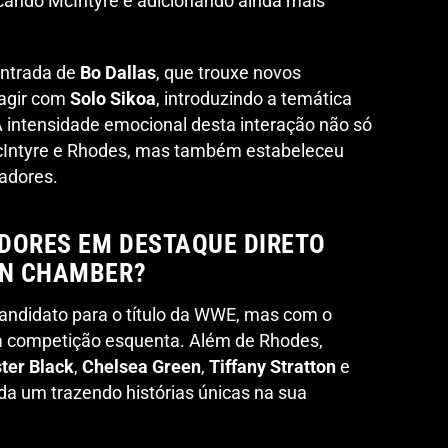
cando McIntyre e adicionando ainda mais
entrada de
Bo Dallas
, que trouxe novos
ragir com
Solo Sikoa
, introduzindo a temática
A intensidade emocional desta interação não só
McIntyre e Rhodes, mas também estabeleceu
tadores.
DORES EM DESTAQUE DIRETO
ON CHAMBER?
andidato para o título da WWE, mas com o
 a competição esquenta. Além de Rhodes,
ster Black
,
Chelsea Green
,
Tiffany Stratton
e
a um trazendo histórias únicas na sua