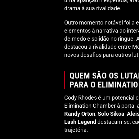
uma aparição inesperada, ata
drama à sua rivalidade.
Outro momento notável foi a 
elementos à narrativa ao inte
de medo e solidão no ringue. 
destacou a rivalidade entre 
novos desafios para outros lu
QUEM SÃO OS LUTA
PARA O ELIMINATI
Cody Rhodes é um potencial c
Elimination Chamber à porta,
Randy Orton
,
Solo Sikoa
,
Alei
Lash Legend
destacam-se, cad
trajetória.