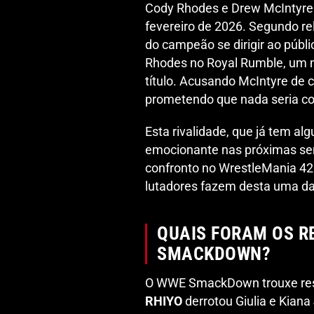
Cody Rhodes e Drew McIntyre 
fevereiro de 2026. Segundo r
do campeão se dirigir ao públi
Rhodes no Royal Rumble, um 
título. Acusando McIntyre de 
prometendo que nada seria c
Esta rivalidade, que já tem 
emocionante nas próximas s
confronto no WrestleMania 42. 
lutadores fazem desta uma da
QUAIS FORAM OS R
SMACKDOWN?
O WWE SmackDown trouxe resu
RHIYO
derrotou Giulia e Kia