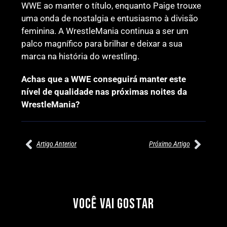
WWE ao manter o título, enquanto Paige trouxe
uma onda de nostalgia e entusiasmo à divisão
feminina. A WrestleMania continua a ser um
palco magnífico para brilhar e deixar a sua
marca na história do wrestling.
Achas que a WWE conseguirá manter este
nível de qualidade nas próximas noites da
WrestleMania?
Artigo Anterior
Próximo Artigo
27/07/2026
27/07/2026
PRÉ-VISUALIZAÇÃO DO WWE
WILLOW NIGHTINGALE
RAW: COMBATES E
CONQUISTA O TÍTULO
SEGMENTOS A NÃO PERDER
MUNDIAL FEMININO NA AEW
VOCÊ VAI GOSTAR
REDEMPTION
Por exclusivewrestling
Por exclusivewrestling