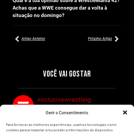
Qual é a tua opinião sobre a WrestleMania 42?
Achas que a WWE consegue dar a volta à
situação no domingo?
Artigo Anterior
Próximo Artigo
27/07/2026
27/07/2026
PRÉ-VISUALIZAÇÃO DO WWE
WILLOW NIGHTINGALE
RAW: COMBATES E
CONQUISTA O TÍTULO
SEGMENTOS A NÃO PERDER
MUNDIAL FEMININO NA AEW
VOCÊ VAI GOSTAR
REDEMPTION
Por exclusivewrestling
Por exclusivewrestling
exclusivewrestling
Gerir o Consentimento
Ver mais Artigos
Para fornecer as melhores experiências, usamos tecnologias como
cookies para armazenar e/ou aceder a informações do dispositivo.