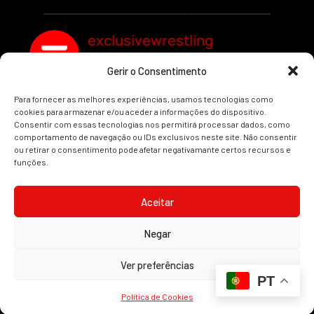
exclusivewrestling
Gerir o Consentimento
Ver mais Artigos
Para fornecer as melhores experiências, usamos tecnologias como
cookies para armazenar e/ou aceder a informações do dispositivo.
Consentir com essas tecnologias nos permitirá processar dados, como
comportamento de navegação ou IDs exclusivos neste site. Não consentir
ou retirar o consentimento pode afetar negativamante certos recursos e
funções.
INÍCIO
WRESTLING
WWE
AEW
NOTÍCIAS
Aceitar
Negar
2008-2025 © Exclusive Wrestling · Todas as imagens são marcas registadas dos
Ver preferências
seus respetivos proprietários.
PT
Website desenvolvido por
Illimitatus Agency
Política de Cookies (UE)
Política de Privacidade
Política de Cookies