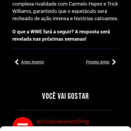
complexa rivalidade com Carmelo Hayes e Trick
Williams, garantindo que o espetáculo será
recheado de ação intensa e histórias cativantes.
O que a WWE fará a seguir? A resposta será
revelada nas próximas semanas!
Artigo Anterior
Próximo Artigo
27/07/2026
27/07/2026
PRÉ-VISUALIZAÇÃO DO WWE
WILLOW NIGHTINGALE
RAW: COMBATES E
CONQUISTA O TÍTULO
SEGMENTOS A NÃO PERDER
MUNDIAL FEMININO NA AEW
VOCÊ VAI GOSTAR
REDEMPTION
Por exclusivewrestling
Por exclusivewrestling
exclusivewrestling