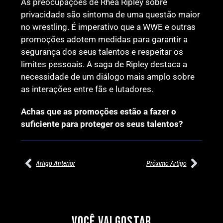
As preocupações de Rhea Ripley sobre
privacidade são sintoma de uma questão maior
no wrestling. É imperativo que a WWE e outras
promoções adotem medidas para garantir a
segurança dos seus talentos e respeitar os
limites pessoais. A saga de Ripley destaca a
necessidade de um diálogo mais amplo sobre
as interações entre fãs e lutadores.
Achas que as promoções estão a fazer o
suficiente para proteger os seus talentos?
Artigo Anterior
Próximo Artigo
27/07/2026
27/07/2026
PRÉ-VISUALIZAÇÃO DO WWE
WILLOW NIGHTINGALE
RAW: COMBATES E
CONQUISTA O TÍTULO
SEGMENTOS A NÃO PERDER
MUNDIAL FEMININO NA AEW
VOCÊ VAI GOSTAR