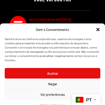
REDEMPTION
Por exclusivewrestling
Por exclusivewrestling
exclusivewrestling
Gerir o Consentimento
Ver mais Artigos
Para fornecer as melhores experiências, usamos tecnologias como
cookies para armazenar e/ou aceder a informações do dispositivo.
Consentir com essas tecnologias nos permitirá processar dados, como
comportamento de navegação ou IDs exclusivos neste site. Não consentir
ou retirar o consentimento pode afetar negativamante certos recursos e
funções.
INÍCIO
WRESTLING
WWE
AEW
NOTÍCIAS
Aceitar
Negar
2008-2025 © Exclusive Wrestling · Todas as imagens são marcas registadas dos
Ver preferências
seus respetivos proprietários.
PT
Website desenvolvido por
Illimitatus Agency
Política de Cookies (UE)
Política de Privacidade