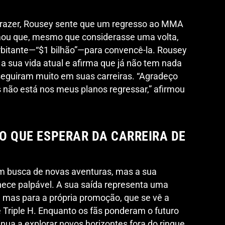
 prazer, Rousey sente que um regresso ao MMA
rmou que, mesmo que considerasse uma volta,
rbitante—“$1 bilhão”—para convencê-la. Rousey
 sua vida atual e afirma que já não tem nada
seguiram muito em suas carreiras. “Agradeço
 não está nos meus planos regressar,” afirmou
 O QUE ESPERAR DA CARREIRA DE
 busca de novas aventuras, mas a sua
nece palpável. A sua saída representa uma
, mas para a própria promoção, que se vê a
e Triple H. Enquanto os fãs ponderam o futuro
ua a explorar novos horizontes fora do ringue.