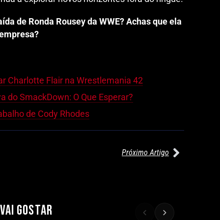
 saída de Ronda Rousey da WWE? Achas que ela
a empresa?
ar Charlotte Flair na Wrestlemania 42
iva do SmackDown: O Que Esperar?
Trabalho de Cody Rhodes
Próximo Artigo
27/07/2026
27/07/2026
WILLOW NIGHTINGALE CONQUISTA
AEW REDEMPTION: KENNY OMEG
O TÍTULO MUNDIAL FEMININO NA
RETÉM TÍTULO MUNDIAL EM
AEW REDEMPTION
COMBATE INTENSO
 VAI GOSTAR
Por exclusivewrestling
Por exclusivewrestling