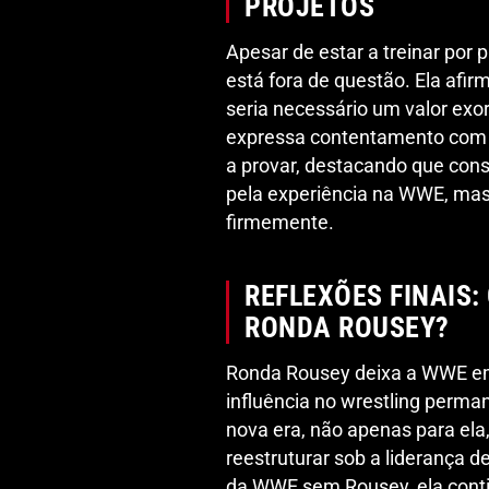
PROJETOS
Apesar de estar a treinar por
está fora de questão. Ela afi
seria necessário um valor exo
expressa contentamento com a
a provar, destacando que con
pela experiência na WWE, mas
firmemente.
REFLEXÕES FINAIS:
RONDA ROUSEY?
Ronda Rousey deixa a WWE em
influência no wrestling perma
nova era, não apenas para ela
reestruturar sob a liderança d
da WWE sem Rousey, ela contin