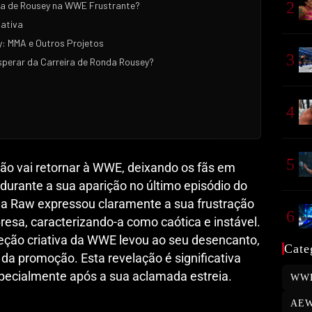
2
ia de Rousey na WWE Frustrante?
iativa
: MMA e Outros Projetos
3
Esperar da Carreira de Ronda Rousey?
4
5
ão vai retornar à WWE, deixando os fãs em
urante a sua aparição no último episódio do
a Raw expressou claramente a sua frustração
6
esa, caracterizando-a como caótica e instável.
ireção criativa da WWE levou ao seu desencanto,
Cate
 da promoção. Esta revelação é significativa
specialmente após a sua aclamada estreia.
WW
AE