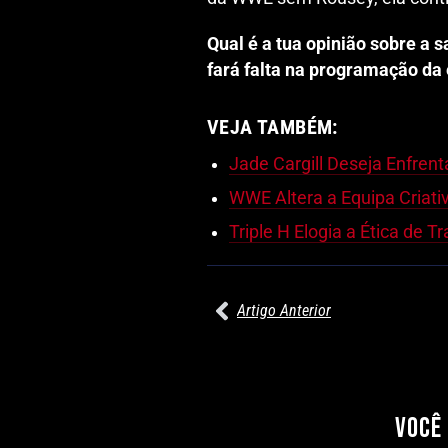
Qual é a tua opinião sobre a
fará falta na programação d
VEJA TAMBÉM:
Jade Cargill Deseja Enfrent
WWE Altera a Equipa Criat
Triple H Elogia a Ética de 
Artigo Anterior
27/07/2026
PRÉ-VISUALIZAÇÃO DO WWE RAW:
COMBATES E SEGMENTOS A NÃO
PERDER
VOCÊ
Por exclusivewrestling