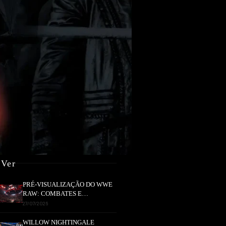
 Ver
PRÉ-VISUALIZAÇÃO DO WWE
RAW: COMBATES E
SEGMENTOS A NÃO PERDER
27/07/2026
WILLOW NIGHTINGALE