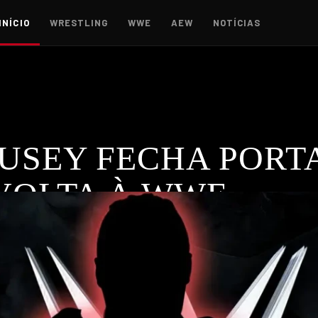
INÍCIO
WRESTLING
WWE
AEW
NOTÍCIAS
USEY FECHA PORT
 VOLTA À WWE
arreira na WWE está oficialmente encerrada, revelando detal
WE