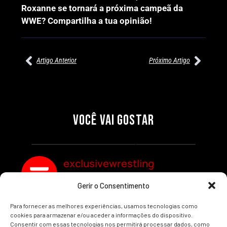
Roxanne se tornará a próxima campeã da
WWE? Compartilha a tua opinião!
Artigo Anterior
Próximo Artigo
27/07/2026
27/07/2026
PRÉ-VISUALIZAÇÃO DO WWE
WILLOW NIGHTINGALE
RAW: COMBATES E
CONQUISTA O TÍTULO
SEGMENTOS A NÃO PERDER
MUNDIAL FEMININO NA AEW
VOCÊ VAI GOSTAR
REDEMPTION
Por exclusivewrestling
Por exclusivewrestling
exclusivewrestling
Gerir o Consentimento
Ver mais Artigos
Para fornecer as melhores experiências, usamos tecnologias como
cookies para armazenar e/ou aceder a informações do dispositivo.
Consentir com essas tecnologias nos permitirá processar dados, como