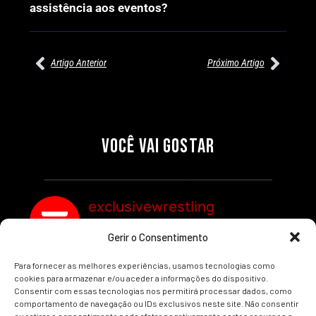
assistência aos eventos?
Artigo Anterior
Próximo Artigo
27/07/2026
27/07/2026
PRÉ-VISUALIZAÇÃO DO WWE
WILLOW NIGHTINGALE
RAW: COMBATES E
CONQUISTA O TÍTULO
SEGMENTOS A NÃO PERDER
MUNDIAL FEMININO NA AEW
VOCÊ VAI GOSTAR
REDEMPTION
Por exclusivewrestling
Por exclusivewrestling
exclusivewrestling
Gerir o Consentimento
Ver mais Artigos
Para fornecer as melhores experiências, usamos tecnologias como
cookies para armazenar e/ou aceder a informações do dispositivo.
Consentir com essas tecnologias nos permitirá processar dados, como
comportamento de navegação ou IDs exclusivos neste site. Não consentir