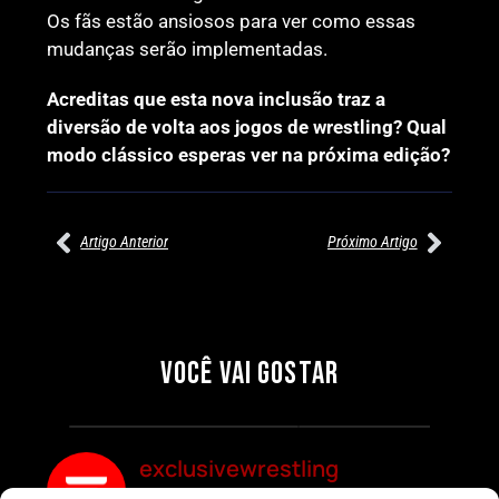
Os fãs estão ansiosos para ver como essas
mudanças serão implementadas.
Acreditas que esta nova inclusão traz a
diversão de volta aos jogos de wrestling? Qual
modo clássico esperas ver na próxima edição?
Artigo Anterior
Próximo Artigo
27/07/2026
27/07/2026
PRÉ-VISUALIZAÇÃO DO WWE
WILLOW NIGHTINGALE
RAW: COMBATES E
CONQUISTA O TÍTULO
SEGMENTOS A NÃO PERDER
MUNDIAL FEMININO NA AEW
VOCÊ VAI GOSTAR
REDEMPTION
Por exclusivewrestling
Por exclusivewrestling
exclusivewrestling