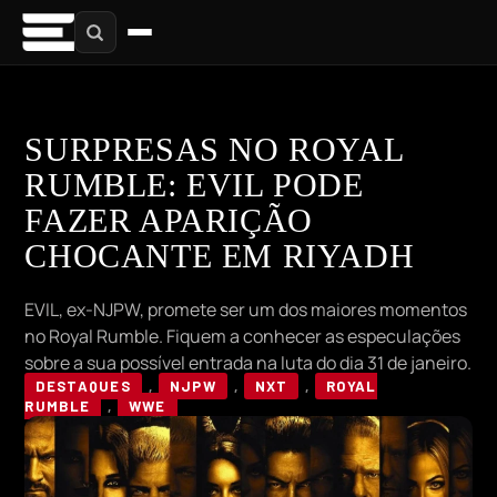
SURPRESAS NO ROYAL
RUMBLE: EVIL PODE
FAZER APARIÇÃO
CHOCANTE EM RIYADH
EVIL, ex-NJPW, promete ser um dos maiores momentos
no Royal Rumble. Fiquem a conhecer as especulações
sobre a sua possível entrada na luta do dia 31 de janeiro.
DESTAQUES
,
NJPW
,
NXT
,
ROYAL
RUMBLE
,
WWE