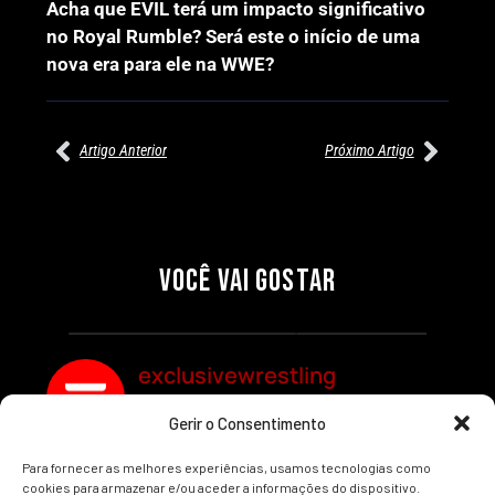
Acha que EVIL terá um impacto significativo
no Royal Rumble? Será este o início de uma
nova era para ele na WWE?
Artigo Anterior
Próximo Artigo
27/07/2026
27/07/2026
PRÉ-VISUALIZAÇÃO DO WWE
WILLOW NIGHTINGALE
RAW: COMBATES E
CONQUISTA O TÍTULO
SEGMENTOS A NÃO PERDER
MUNDIAL FEMININO NA AEW
VOCÊ VAI GOSTAR
REDEMPTION
Por exclusivewrestling
Por exclusivewrestling
exclusivewrestling
Gerir o Consentimento
Ver mais Artigos
Para fornecer as melhores experiências, usamos tecnologias como
cookies para armazenar e/ou aceder a informações do dispositivo.