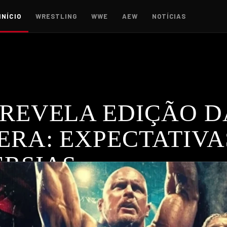
INÍCIO
WRESTLING
WWE
AEW
NOTÍCIAS
 REVELA EDIÇÃO D
ERA: EXPECTATIVA
RSIAS
6 promete trazer nostalgia à franquia, mas a recepção dos fãs
25