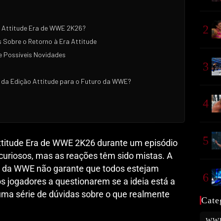
2
da Attitude Era de WWE 2K26?
 Sobre o Retorno à Era Attitude
e Possíveis Novidades
3
 da Edição Attitude para o Futuro da WWE?
4
5
ttitude Era de WWE 2K26 durante um episódio
uriosos, mas as reações têm sido mistas. A
ca da WWE não garante que todos estejam
6
os jogadores a questionarem se a ideia está a
 uma série de dúvidas sobre o que realmente
Cate
WW