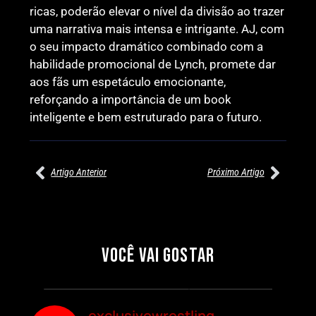
ricas, poderão elevar o nível da divisão ao trazer
uma narrativa mais intensa e intrigante. AJ, com
o seu impacto dramático combinado com a
habilidade promocional de Lynch, promete dar
aos fãs um espetáculo emocionante,
reforçando a importância de um book
inteligente e bem estruturado para o futuro.
Artigo Anterior
Próximo Artigo
27/07/2026
27/07/2026
PRÉ-VISUALIZAÇÃO DO WWE
WILLOW NIGHTINGALE
RAW: COMBATES E
CONQUISTA O TÍTULO
SEGMENTOS A NÃO PERDER
MUNDIAL FEMININO NA AEW
VOCÊ VAI GOSTAR
REDEMPTION
Por exclusivewrestling
Por exclusivewrestling
exclusivewrestling