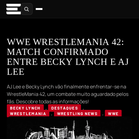
WWE WRESTLEMANIA 42:
MATCH CONFIRMADO
ENTRE BECKY LYNCH E AJ
LEE
AJ Lee e Becky Lynch vão finalmente enfrentar-se na
WrestleMania 42, um combate muito aguardado pelos
fãs. Descobre todas as informações!
BECKY LYNCH
,
DESTAQUES
,
WRESTLEMANIA
,
WRESTLING NEWS
,
WWE