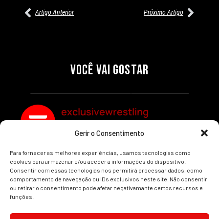
Artigo Anterior
Próximo Artigo
27/07/2026
27/07/2026
PRÉ-VISUALIZAÇÃO DO WWE
WILLOW NIGHTINGALE
RAW: COMBATES E
CONQUISTA O TÍTULO
SEGMENTOS A NÃO PERDER
MUNDIAL FEMININO NA AEW
VOCÊ VAI GOSTAR
REDEMPTION
Por exclusivewrestling
Por exclusivewrestling
exclusivewrestling
Gerir o Consentimento
Ver mais Artigos
Para fornecer as melhores experiências, usamos tecnologias como
cookies para armazenar e/ou aceder a informações do dispositivo.
Consentir com essas tecnologias nos permitirá processar dados, como
comportamento de navegação ou IDs exclusivos neste site. Não consentir
ou retirar o consentimento pode afetar negativamante certos recursos e
funções.
INÍCIO
WRESTLING
WWE
AEW
NOTÍCIAS