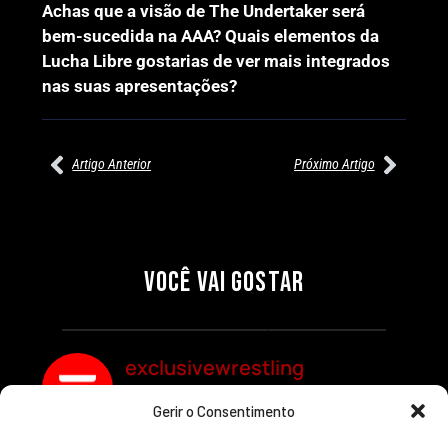
Achas que a visão de The Undertaker será
bem-sucedida na AAA? Quais elementos da
Lucha Libre gostarias de ver mais integrados
nas suas apresentações?
Artigo Anterior
Próximo Artigo
27/07/2026
27/07/2026
PRÉ-VISUALIZAÇÃO DO WWE
WILLOW NIGHTINGALE
RAW: COMBATES E
CONQUISTA O TÍTULO
SEGMENTOS A NÃO PERDER
MUNDIAL FEMININO NA AEW
VOCÊ VAI GOSTAR
REDEMPTION
Por exclusivewrestling
Por exclusivewrestling
exclusivewrestling
Gerir o Consentimento
Ver mais Artigos