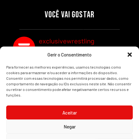
RAW: COMBATES E
CONQUISTA O TÍTULO
SEGMENTOS A NÃO PERDER
MUNDIAL FEMININO NA AEW
VOCÊ VAI GOSTAR
REDEMPTION
Por exclusivewrestling
Por exclusivewrestling
exclusivewrestling
Gerir o Consentimento
Ver mais Artigos
Para fornecer as melhores experiências, usamos tecnologias como
cookies para armazenar e/ou aceder a informações do dispositivo.
Consentir com essas tecnologias nos permitirá processar dados, como
comportamento de navegação ou IDs exclusivos neste site. Não consentir
ou retirar o consentimento pode afetar negativamante certos recursos e
funções.
INÍCIO
WRESTLING
WWE
AEW
NOTÍCIAS
Aceitar
Negar
2008-2025 © Exclusive Wrestling · Todas as imagens são marcas registadas dos