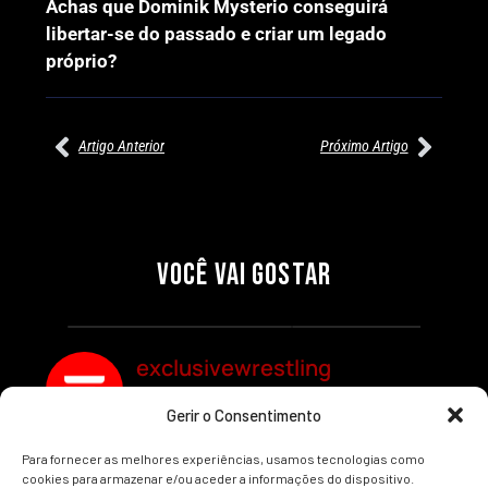
Achas que Dominik Mysterio conseguirá
libertar-se do passado e criar um legado
próprio?
Artigo Anterior
Próximo Artigo
27/07/2026
27/07/2026
PRÉ-VISUALIZAÇÃO DO WWE
WILLOW NIGHTINGALE
RAW: COMBATES E
CONQUISTA O TÍTULO
SEGMENTOS A NÃO PERDER
MUNDIAL FEMININO NA AEW
VOCÊ VAI GOSTAR
REDEMPTION
Por exclusivewrestling
Por exclusivewrestling
exclusivewrestling
Gerir o Consentimento
Ver mais Artigos
Para fornecer as melhores experiências, usamos tecnologias como
cookies para armazenar e/ou aceder a informações do dispositivo.