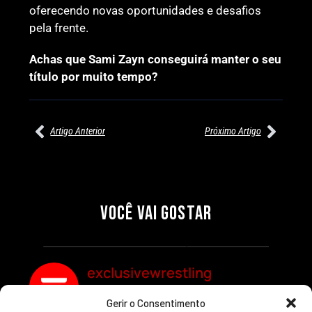
oferecendo novas oportunidades e desafios
pela frente.
Achas que Sami Zayn conseguirá manter o seu
título por muito tempo?
Artigo Anterior
Próximo Artigo
27/07/2026
27/07/2026
PRÉ-VISUALIZAÇÃO DO WWE
WILLOW NIGHTINGALE
RAW: COMBATES E
CONQUISTA O TÍTULO
SEGMENTOS A NÃO PERDER
MUNDIAL FEMININO NA AEW
VOCÊ VAI GOSTAR
REDEMPTION
Por exclusivewrestling
Por exclusivewrestling
exclusivewrestling
Gerir o Consentimento
Ver mais Artigos