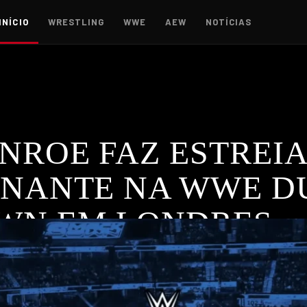
INÍCIO
WRESTLING
WWE
AEW
NOTÍCIAS
NROE FAZ ESTREI
ONANTE NA WWE D
WN EM LONDRES
 sua estreia na WWE. Descobre o que aconteceu!