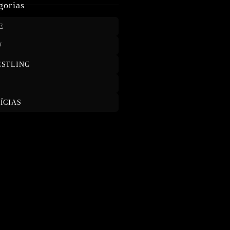
gorias
E
W
STLING
T
ÍCIAS