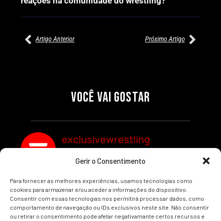
reações na comunidade do wrestling?
Artigo Anterior
Próximo Artigo
27/07/2026
27/07/2026
PRÉ-VISUALIZAÇÃO DO WWE
WILLOW NIGHTINGALE
RAW: COMBATES E
CONQUISTA O TÍTULO
SEGMENTOS A NÃO PERDER
MUNDIAL FEMININO NA AEW
VOCÊ VAI GOSTAR
REDEMPTION
Por exclusivewrestling
Por exclusivewrestling
exclusivewrestling
Gerir o Consentimento
Ver mais Artigos
Para fornecer as melhores experiências, usamos tecnologias como
cookies para armazenar e/ou aceder a informações do dispositivo.
Consentir com essas tecnologias nos permitirá processar dados, como
comportamento de navegação ou IDs exclusivos neste site. Não consentir
ou retirar o consentimento pode afetar negativamante certos recursos e