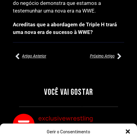
do negócio demonstra que estamos a
testemunhar uma nova era na WWE.
Acreditas que a abordagem de Triple H trará
uma nova era de sucesso à WWE?
Artigo Anterior
Próximo Artigo
27/07/2026
27/07/2026
PRÉ-VISUALIZAÇÃO DO WWE
WILLOW NIGHTINGALE
RAW: COMBATES E
CONQUISTA O TÍTULO
SEGMENTOS A NÃO PERDER
MUNDIAL FEMININO NA AEW
VOCÊ VAI GOSTAR
REDEMPTION
Por exclusivewrestling
Por exclusivewrestling
exclusivewrestling
Gerir o Consentimento
Ver mais Artigos