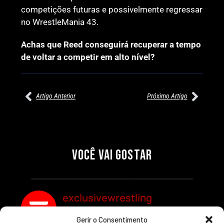
competições futuras e possivelmente regressar
no WrestleMania 43.
Achas que Reed conseguirá recuperar a tempo
de voltar a competir em alto nível?
Artigo Anterior
Próximo Artigo
27/07/2026
27/07/2026
PRÉ-VISUALIZAÇÃO DO WWE
WILLOW NIGHTINGALE
RAW: COMBATES E
CONQUISTA O TÍTULO
SEGMENTOS A NÃO PERDER
MUNDIAL FEMININO NA AEW
VOCÊ VAI GOSTAR
REDEMPTION
Por exclusivewrestling
Por exclusivewrestling
exclusivewrestling
Gerir o Consentimento
Ver mais Artigos