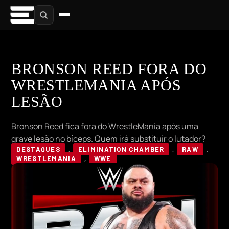
BRONSON REED FORA DO
WRESTLEMANIA APÓS
LESÃO
Bronson Reed fica fora do WrestleMania após uma
grave lesão no bíceps. Quem irá substituir o lutador?
DESTAQUES
,
ELIMINATION CHAMBER
,
RAW
,
WRESTLEMANIA
,
WWE