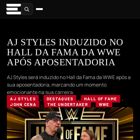
AJ STYLES INDUZIDO NO
HALL DA FAMA DA WWE
APÓS APOSENTADORIA
AJ Styles será induzido no Hall da Fama da WWE após a
sua aposentadoria, marcando um momento
emocionante na sua carreira.
AJ STYLES
,
DESTAQUES
,
HALL OF FAME
,
JOHN CENA
,
THE UNDERTAKER
,
WWE