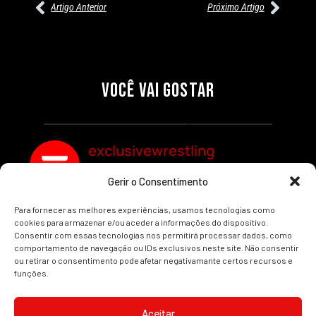
Artigo Anterior
Próximo Artigo
27/07/2026
27/07/2026
PRÉ-VISUALIZAÇÃO DO WWE
WILLOW NIGHTINGALE
RAW: COMBATES E
CONQUISTA O TÍTULO
SEGMENTOS A NÃO PERDER
MUNDIAL FEMININO NA AEW
VOCÊ VAI GOSTAR
REDEMPTION
Por exclusivewrestling
Por exclusivewrestling
exclusivewrestling
Gerir o Consentimento
Ver mais Artigos
Para fornecer as melhores experiências, usamos tecnologias como
cookies para armazenar e/ou aceder a informações do dispositivo.
Consentir com essas tecnologias nos permitirá processar dados, como
comportamento de navegação ou IDs exclusivos neste site. Não consentir
ou retirar o consentimento pode afetar negativamante certos recursos e
funções.
INÍCIO
WRESTLING
WWE
AEW
NOTÍCIAS
Aceitar