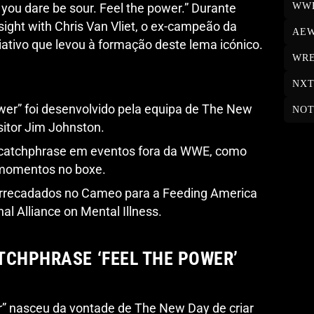
WW
ou dare be sour. Feel the power.” Durante
ght with Chris Van Vliet, o ex-campeão da
AE
ativo que levou à formação deste lema icónico.
WRE
NX
wer” foi desenvolvido pela equipa de The New
NOT
itor Jim Johnston.
 o catchphrase em eventos fora da WWE, como
momentos no boxe.
arrecadados no Cameo para a Feeding America
al Alliance on Mental Illness.
TCHPHRASE ‘FEEL THE POWER’
r” nasceu da vontade de The New Day de criar