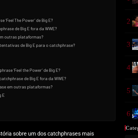
2
e ‘Feel The Power’ de Big E?
hphrase de Big E fora da WWE?
em outras plataformas?
3
 tentativas de Big E para o catchphrase?
4
hrase ‘Feel the Power’ de Big E?
 catchphrase de Big E fora da WWE?
rase em outras plataformas?
5
g E
6
Cate
istória sobre um dos catchphrases mais