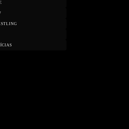
E
W
STLING
T
ÍCIAS