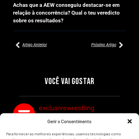
Achas que a AEW conseguiu destacar-se em
relação à concorrência? Qual o teu veredicto
sobre os resultados?
Artigo Anterior
Próximo Artigo
27/07/2026
27/07/2026
PRÉ-VISUALIZAÇÃO DO WWE
WILLOW NIGHTINGALE
RAW: COMBATES E
CONQUISTA O TÍTULO
SEGMENTOS A NÃO PERDER
MUNDIAL FEMININO NA AEW
VOCÊ VAI GOSTAR
REDEMPTION
Por exclusivewrestling
Por exclusivewrestling
exclusivewrestling
Gerir o Consentimento
Ver mais Artigos
Para fornecer as melhores experiências, usamos tecnologias como