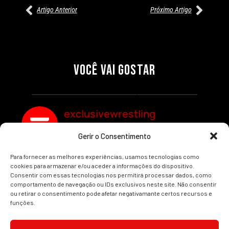
Artigo Anterior
Próximo Artigo
27/07/2026
27/07/2026
PRÉ-VISUALIZAÇÃO DO WWE
WILLOW NIGHTINGALE
RAW: COMBATES E
CONQUISTA O TÍTULO
SEGMENTOS A NÃO PERDER
MUNDIAL FEMININO NA AEW
VOCÊ VAI GOSTAR
REDEMPTION
Por exclusivewrestling
Por exclusivewrestling
exclusivewrestling
Gerir o Consentimento
Ver mais Artigos
Para fornecer as melhores experiências, usamos tecnologias como
cookies para armazenar e/ou aceder a informações do dispositivo.
Consentir com essas tecnologias nos permitirá processar dados, como
comportamento de navegação ou IDs exclusivos neste site. Não consentir
ou retirar o consentimento pode afetar negativamante certos recursos e
funções.
INÍCIO
WRESTLING
WWE
AEW
NOTÍCIAS