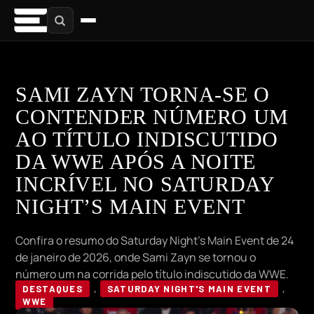
SAMI ZAYN TORNA-SE O
CONTENDER NÚMERO UM
AO TÍTULO INDISCUTIDO
DA WWE APÓS A NOITE
INCRÍVEL NO SATURDAY
NIGHT’S MAIN EVENT
Confira o resumo do Saturday Night’s Main Event de 24
de janeiro de 2026, onde Sami Zayn se tornou o
número um na corrida pelo título indiscutido da WWE.
DESTAQUES
,
SATURDAY NIGHT'S MAIN EVENT
,
WWE