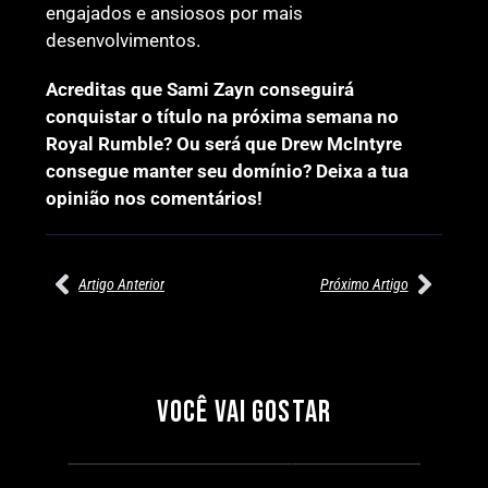
engajados e ansiosos por mais
desenvolvimentos.
Acreditas que Sami Zayn conseguirá
conquistar o título na próxima semana no
Royal Rumble? Ou será que Drew McIntyre
consegue manter seu domínio? Deixa a tua
opinião nos comentários!
Artigo Anterior
Próximo Artigo
27/07/2026
27/07/2026
PRÉ-VISUALIZAÇÃO DO WWE
WILLOW NIGHTINGALE
RAW: COMBATES E
CONQUISTA O TÍTULO
SEGMENTOS A NÃO PERDER
MUNDIAL FEMININO NA AEW
VOCÊ VAI GOSTAR
REDEMPTION
Por exclusivewrestling
Por exclusivewrestling